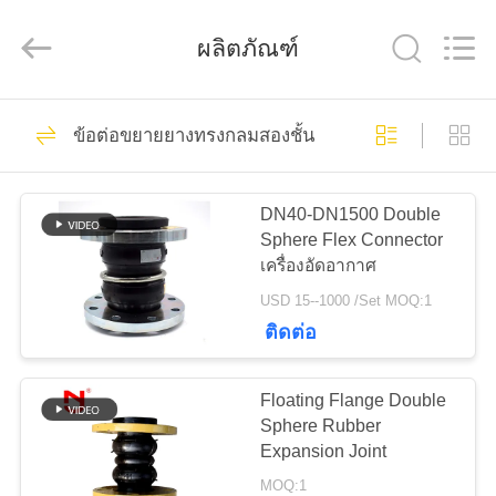
2019
-
2026
ผลิตภัณฑ์
Shanghai
Songjiang
Jingning
Shock
Absorber
175
บ้าน
Co.,Ltd..
All
ข้อต่อขยายยางทรงกลมสองชั้น
ข้อต่อขยายยางทรง
Rights
Reserved.
สินค้า
กลมเดี่ยว
DN40-DN1500 Double
Sphere Flex Connector
เครื่องอัดอากาศ
แสดง
USD 15--1000 /Set MOQ:1
VR
ติดต่อ
49
Floating Flange Double
เกี่ยว
ข้อต่อขยายเกลียว
Sphere Rubber
Expansion Joint
กับ
MOQ:1