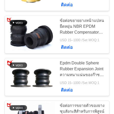
เรา
ติดต่อ
ข้อต่อขยายยางหน้าแปลน
33
ทัวร์
ยืดหยุ่น NBR EPDM
ข้อต่อขยายยาง
Rubber Compensator
โรงงาน
DN20mm-DN3600mm
USD 15--1000 /Set MOQ:1
EPDM
ติดต่อ
ควบคุม
Epdm Double Sphere
คุณภาพ
Rubber Expansion Joint
ความหนาแน่นของก๊าซสูง
36
ป้องกันการกัดกร่อน
ข้อต่อขยายยางทรง
USD 15--1000 /Set MOQ:1
ติดต่อ
ติดต่อ
เรา
กลมสองชั้น
ข้อต่อการขยายตัวของยาง
ชุบสังกะสีสำหรับการพิสูจน์