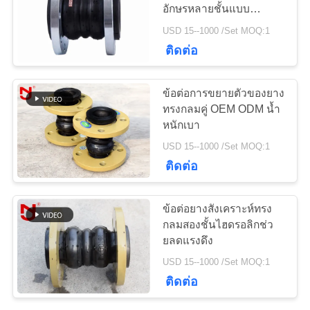
ข่าว
อักษรหลายชั้นแบบ
Double Arch
USD 15--1000 /Set MOQ:1
27
ติดต่อ
ขอ
เช็ควาล์วปากเป็ด
ใบ
ข้อต่อการขยายตัวของยาง
ทรงกลมคู่ OEM ODM น้ำ
เสนอ
หนักเบา
USD 15--1000 /Set MOQ:1
ราคา
ติดต่อ
70
แผนผัง
ข้อต่อยางสังเคราะห์ทรง
กลมสองชั้นไฮดรอลิกช่ว
ท่อถักโลหะ
เว็บไซต์
ยลดแรงดึง
USD 15--1000 /Set MOQ:1
ติดต่อ
นโยบาย