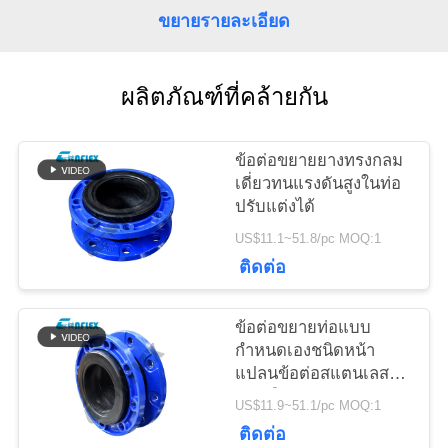
ข่าว
ขยายรายละเอียด
ขอ
ผลิตภัณฑ์ที่คล้ายกัน
ใบ
ข้อต่อขยายยางทรงกลม
เสนอ
เดี่ยวทนแรงดันสูงในท่อ
ปรับแต่งได้
ราคา
US$11.1~51.8/pc MOQ:1
ติดต่อ
แผนผัง
ข้อต่อขยายท่อแบบ
เว็บไซต์
กำหนดเองชนิดหน้า
แปลนข้อต่อสแตนเลส
แบบยืดหยุ่น
US$11.9~51.1/pc MOQ:1
นโยบาย
ติดต่อ