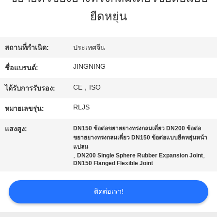
เรา
ยืดหยุ่น
ทัวร์
สถานที่กำเนิด:
ประเทศจีน
โรงงาน
JINGNING
ชื่อแบรนด์:
CE，ISO
ได้รับการรับรอง:
ควบคุม
RLJS
หมายเลขรุ่น:
คุณภาพ
แสงสูง:
DN150 ข้อต่อขยายยางทรงกลมเดี่ยว DN200 ข้อต่อ
ขยายยางทรงกลมเดี่ยว DN150 ข้อต่อแบบยืดหยุ่นหน้า
แปลน
,
,
DN200 Single Sphere Rubber Expansion Joint
ติดต่อ
DN150 Flanged Flexible Joint
เรา
ติดต่อเรา!