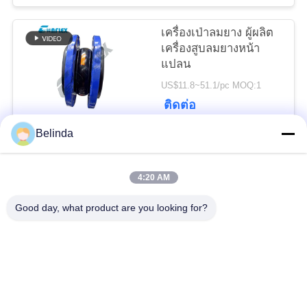
ความ
เครื่องเป่าลมยาง ผู้ผลิต
เป็น
เครื่องสูบลมยางหน้า
แปลน
ส่วน
US$11.8~51.1/pc MOQ:1
ตัว
ติดต่อ
Belinda
หมวดหมู่ยอดนิยม
ทั้งหมด
4:20 AM
ข้อต่อขยายยางทรง
Good day, what product are you looking for?
ข้อต่อขยายเกลียว
กลมเดี่ยว
ข้อต่อขยายยางทรง
ข้อต่อขยายยาง EPDM
กลมสองชั้น