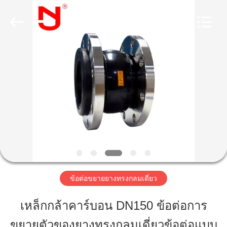
2019
-
2026
Shanghai
Songjiang
Jingning
Shock
Absorber
บ้าน
Co.,Ltd..
All
Rights
Reserved.
สินค้า
แสดง
VR
ข้อต่อขยายยางทรงกลมเดี่ยว
เกี่ยว
เหล็กกล้าคาร์บอน DN150 ข้อต่อการ
กับ
ขยายตัวของยางทรงกลมเดี่ยวข้อต่อแบบ