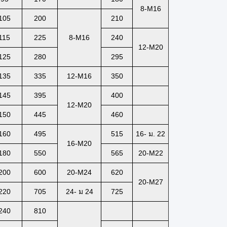
8-M16
105
200
210
115
225
8-M16
240
12-M20
125
280
295
135
335
12-M16
350
145
395
400
12-M20
150
445
460
160
495
515
16- ม. 22
16-M20
180
550
565
20-M22
200
600
20-M24
620
20-M27
220
705
24- ม 24
725
240
810