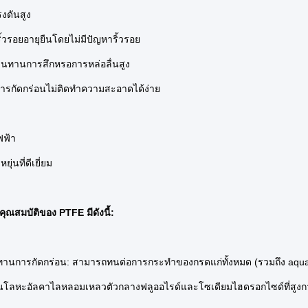
งดันสูง
ริ้วรอยอายุยืนโดยไม่มีปัญหาริ้วรอย
านทานการสึกหรอการหล่อลื่นสูง
นการกัดกร่อนไม่ติดทำความสะอาดได้ง่าย
ฟฟ้า
ุ่นที่ดีเยี่ยม
ุณสมบัติของ PTFE มีดังนี้:
านการกัดกร่อน: สามารถทนต่อการกระทำของกรดแก่ทั้งหมด (รวมถึง aqua r
้นโลหะอัลคาไลหลอมเหลวตัวกลางฟลูออไรด์และโซเดียมไฮดรอกไซด์ที่สูงก