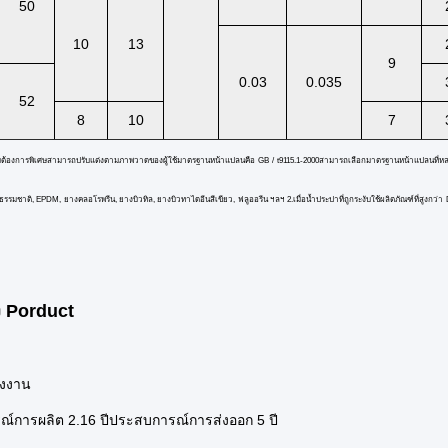
50
10
13
9
0.03
0.035
52
8
10
7
มต้องการพิเศษสามารถปรับแต่งตามภาพวาดของผู้ใช้มาตรฐานหน้าแปลนคือ GB / t9115.1-2000สามารถเลือกมาตรฐานหน้าแปลนที่ห
รมชาติ, EPDM, ยางคลอโรพรีน, ยางบิวทิล, ยางบิวทาไดอีนสีเขียว, ฟลูออรีน ฯลฯ 2.เมื่อน้ำประปาที่ถูกระงับใช้ผลิตภัณฑ์ที่สูงกว่า 
ง Porduct
รงงาน
์การผลิต 2.16 ปีประสบการณ์การส่งออก 5 ปี