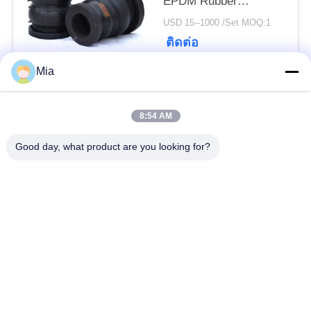
EPDM Rubber
ความ
Compensator
USD 15--1000 /Set MOQ:1
DN20mm-DN3600mm
เป็น
ติดต่อ
Mia
ส่วน
หมวดหมู่ยอดนิยม
ทั้งหมด
ตัว
8:54 AM
ข้อต่อขยายยางทรง
Good day, what product are you looking for?
ข้อต่อขยายเกลียว
กลมเดี่ยว
ข้อต่อขยายยางทรง
ข้อต่อขยายยาง EPDM
กลมสองชั้น
เช็ควาล์วปากเป็ด
ท่อถักโลหะ
ข้อต่อขยายยางลดลง
ข้อต่อการขยาย PTFE