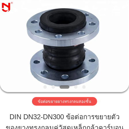
2019
-
2026
Shanghai
Songjiang
Jingning
Shock
Absorber
บ้าน
Co.,Ltd..
All
Rights
Reserved.
สินค้า
แสดง
VR
ข้อต่อขยายยางทรงกลมสองชั้น
เกี่ยว
DIN DN32-DN300 ข้อต่อการขยายตัว
กับ
ของยางทรงกลมคู่วัสดุเหล็กกล้าคาร์บอน