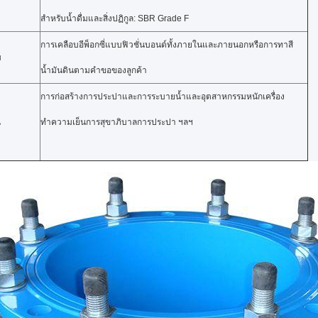
สำหรับน้ำดื่มและสิ่งปฏิกูล: SBR Grade F
การเคลือบอีพ็อกซี่แบบฟิวชั่นบอนด์ทั้งภายในและภายนอกหรือการทาสี
บ
น้ำมันดินตามคำขอของลูกค้า
การก่อสร้างการประปาและการระบายน้ำและอุตสาหกรรมหนักเครื่อง
น
ทำความเย็นการสุขาภิบาลการประปา ฯลฯ