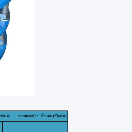
รติดตั้ง
การขยายตัวδ
น้ำหนัก (กิโลกรัม)