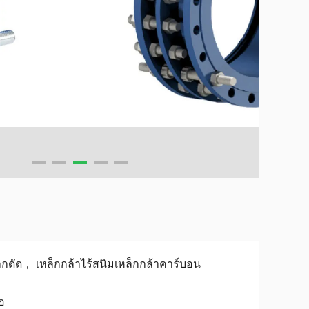
็กดัด， เหล็กกล้าไร้สนิมเหล็กกล้าคาร์บอน
อ