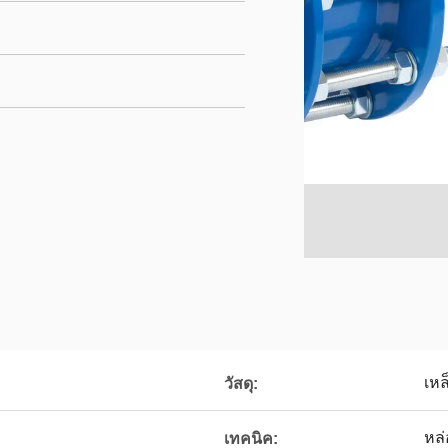
เหล
วัสดุ:
หล่
เทคนิค: