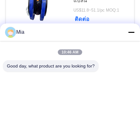
แปลน
ความ
US$11.8~51.1/pc MOQ:1
เป็น
ติดต่อ
Mia
ส่วน
หมวดหมู่ยอดนิยม
ทั้งหมด
ตัว
10:46 AM
ข้อต่อขยายยางทรง
Good day, what product are you looking for?
ข้อต่อขยายเกลียว
กลมเดี่ยว
ข้อต่อขยายยางทรง
ข้อต่อขยายยาง EPDM
กลมสองชั้น
เช็ควาล์วปากเป็ด
ท่อถักโลหะ
ข้อต่อขยายยางลดลง
ข้อต่อการขยาย PTFE