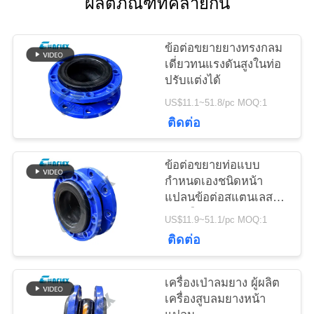
ผลิตภัณฑ์ที่คล้ายกัน
ข่าว
ข้อต่อขยายยางทรงกลม
ขอ
เดี่ยวทนแรงดันสูงในท่อ
ปรับแต่งได้
ใบ
US$11.1~51.8/pc MOQ:1
เสนอ
ติดต่อ
ราคา
ข้อต่อขยายท่อแบบ
กำหนดเองชนิดหน้า
แปลนข้อต่อสแตนเลส
แผนผัง
แบบยืดหยุ่น
US$11.9~51.1/pc MOQ:1
เว็บไซต์
ติดต่อ
เครื่องเป่าลมยาง ผู้ผลิต
นโยบาย
เครื่องสูบลมยางหน้า