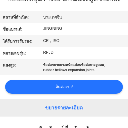
เรา
สถานที่กำเนิด:
ประเทศจีน
ทัวร์
JINGNING
ชื่อแบรนด์:
โรงงาน
CE，ISO
ได้รับการรับรอง:
RFJD
หมายเลขรุ่น:
ควบคุม
,
แสงสูง:
ข้อต่อขยายยางหน้าแปลนข้อต่อยางสูบลม
rubber bellows expansion joints
คุณภาพ
ติดต่อเรา!
ติดต่อ
เรา
ขยายรายละเอียด