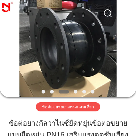
2019
-
2026
Shanghai
Songjiang
Jingning
Shock
Absorber
บ้าน
Co.,Ltd..
All
Rights
Reserved.
สินค้า
แสดง
VR
ข้อต่อขยายยางทรงกลมเดี่ยว
เกี่ยว
ข้อต่อยางกัลวาไนซ์ยืดหยุ่นข้อต่อขยาย
กับ
แบบยืดหยุ่น PN16 เสริมแรงดูดซับเสียง