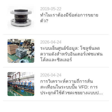
ความ
2019-05-22
เป็น
ทำไมเราต้องมีข้อต่อการขยาย
ตัว?
ส่วน
ตัว
2026-04-24
ระบบเย็นศูนย์ข้อมูล: โซลูชั่นลด
ความดังสําหรับอินเตอร์เฟซแฟน
โค้ลและชิลเลอร์
2026-04-24
การวิเคราะห์ความถี่การสั่น
สะเทือนในระบบปั๊ม VFD: การ
ประยุกต์ใช้ตัวชดเชยยางแบบปรับ
ตัวได้