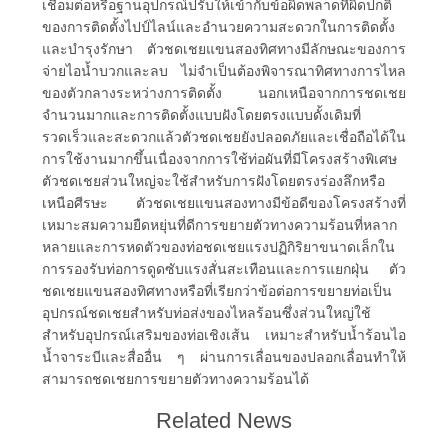
ข่าว
เชื่อมต่อหรือฐานอุปกรณ์ปรับให้เข้ากับข้อผิดพลาดที่ผิดปกติ
ของการติดตั้งไปป์ไลน์และอำนวยความสะดวกในการติดตั้ง
และบำรุงรักษา ตัวชดเชยแขนสองทิศทางมีลักษณะของการ
จ่ายไอน้ำบวกและลบ ไม่จำเป็นต้องพิจารณาทิศทางการไหล
ขอ
ของตัวกลางระหว่างการติดตั้ง นอกเหนือจากการชดเชย
จำนวนมากและการติดตั้งแบบฝังโดยตรงแบบดั้งเดิมที่
ใบ
รวดเร็วและสะดวกแล้วตัวชดเชยยังปลอดภัยและเชื่อถือได้ใน
การใช้งานมากขึ้นเนื่องจากการใช้ท่อผันที่มีโครงสร้างพิเศษ
เสนอ
ตัวชดเชยส่วนใหญ่จะใช้สำหรับการฝังโดยตรงร่องลึกหรือ
เหนือศีรษะ ตัวชดเชยแขนสองทางมีข้อดีของโครงสร้างที่
ราคา
เหมาะสมความยืดหยุ่นที่ดีการขยายตัวทางความร้อนที่หลาก
หลายและการหดตัวของท่อชดเชยแรงปฏิกิริยาขนาดเล็กใน
การรองรับท่อการดูดซับแรงสั่นสะเทือนและการแยกฝุ่น ตัว
ชดเชยแขนสองทิศทางหรือที่เรียกว่าข้อต่อการขยายท่อเป็น
แผนผัง
อุปกรณ์ชดเชยสำหรับท่อส่งของไหลร้อนซึ่งส่วนใหญ่ใช้
สำหรับอุปกรณ์เสริมของท่อเชิงเส้น เหมาะสำหรับน้ำร้อนไอ
เว็บไซต์
น้ำจาระบีและสื่ออื่น ๆ ผ่านการเลื่อนของปลอกเลื่อนทำให้
สามารถชดเชยการขยายตัวทางความร้อนได้
นโยบาย
Related News