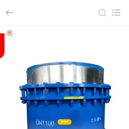
2019
-
2026
Shanghai
Songjiang
Jingning
Shock
Absorber
บ้าน
Co.,Ltd..
All
Rights
Reserved.
สินค้า
แสดง
VR
เกี่ยว
กับ
NEWS