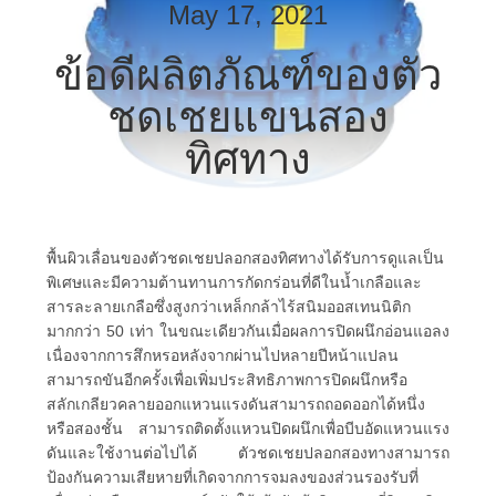
May 17, 2021
เรา
ข้อดีผลิตภัณฑ์ของตัว
ทัวร์
ชดเชยแขนสอง
ทิศทาง
โรงงาน
ควบคุม
พื้นผิวเลื่อนของตัวชดเชยปลอกสองทิศทางได้รับการดูแลเป็น
คุณภาพ
พิเศษและมีความต้านทานการกัดกร่อนที่ดีในน้ำเกลือและ
สารละลายเกลือซึ่งสูงกว่าเหล็กกล้าไร้สนิมออสเทนนิติก
มากกว่า 50 เท่า ในขณะเดียวกันเมื่อผลการปิดผนึกอ่อนแอลง
เนื่องจากการสึกหรอหลังจากผ่านไปหลายปีหน้าแปลน
ติดต่อ
สามารถขันอีกครั้งเพื่อเพิ่มประสิทธิภาพการปิดผนึกหรือ
สลักเกลียวคลายออกแหวนแรงดันสามารถถอดออกได้หนึ่ง
เรา
หรือสองชั้น สามารถติดตั้งแหวนปิดผนึกเพื่อบีบอัดแหวนแรง
ดันและใช้งานต่อไปได้ ตัวชดเชยปลอกสองทางสามารถ
ป้องกันความเสียหายที่เกิดจากการจมลงของส่วนรองรับที่