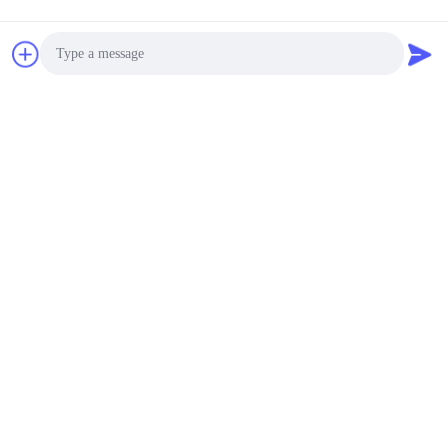
Photo
Video Call
Audio Call