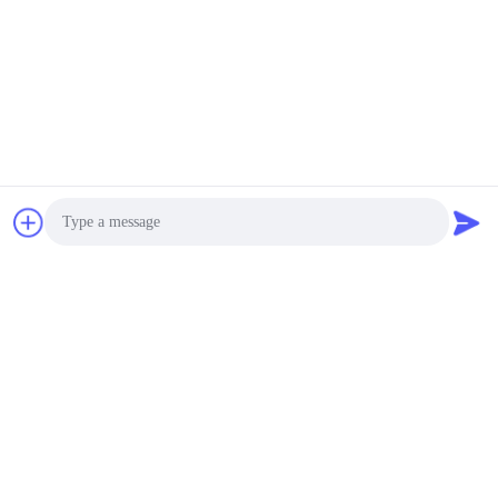
Photo
Video Call
Audio Call