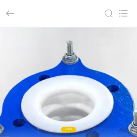
2019
-
2026
Shanghai
Songjiang
Jingning
Shock
Absorber
บ้าน
Co.,Ltd..
All
Rights
Reserved.
สินค้า
แสดง
VR
เกี่ยว
กับ
NEWS