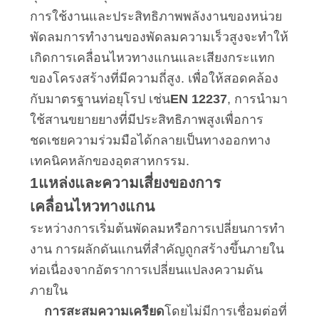
ข่าว
การใช้งานและประสิทธิภาพพลังงานของหน่วย
พัดลมการทํางานของพัดลมความเร็วสูงจะทําให้
ขอ
เกิดการเคลื่อนไหวทางแกนและเสียงกระแทก
ของโครงสร้างที่มีความถี่สูง. เพื่อให้สอดคล้อง
ใบ
กับมาตรฐานท่อยุโรป เช่น
EN 12237
, การนํามา
ใช้สานขยายยางที่มีประสิทธิภาพสูงเพื่อการ
เสนอ
ชดเชยความร่วมมือได้กลายเป็นทางออกทาง
ราคา
เทคนิคหลักของอุตสาหกรรม.
1แหล่งและความเสี่ยงของการ
เคลื่อนไหวทางแกน
แผนผัง
ระหว่างการเริ่มต้นพัดลมหรือการเปลี่ยนการทํา
เว็บไซต์
งาน การผลักดันแกนที่สําคัญถูกสร้างขึ้นภายใน
ท่อเนื่องจากอัตราการเปลี่ยนแปลงความดัน
ภายใน
นโยบาย
การสะสมความเครียด
โดยไม่มีการเชื่อมต่อที่