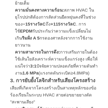
ย้ายเต็ม
ความมั่นคงทางความร้อน:
สภาพ HVAC ใน
ยุโรปปกติต้องการสัดส่วนยืดหยุ่นคงที่ในช่วง
ของ
−
1
5
รางวัล
C
ถึง
+
11
5
รางวัล
C
. การ
ใช้
EPDM
รับประกันว่าความแข็งเปลี่ยนไม่
เกิน
ริมฝั่ง A 5
กรดองศาหลังจากการใช้งาน
ยาวนาน
ความสามารถในการดึง:
การเสริมภายในต้อง
ใช้เส้นใยสังเคราะห์ความแข็งแกร่งสูง เพื่อให้
แน่ใจว่า
3:1
ปัจจัยความปลอดภัยที่ความดันทํา
งาน
1.6 MPa
(แรงกดดันระเบิด
≥
4.8
MPa
)
3. การยับยั้งโลจิกสําหรับเสียงโครงสร้าง
เสียงที่เกิดจากโครงสร้างเป็นสาเหตุหลักของข้อ
ร้องเรียนในระบบ HVAC สายต่อขยายยางตัด
"สะพานเสียง"