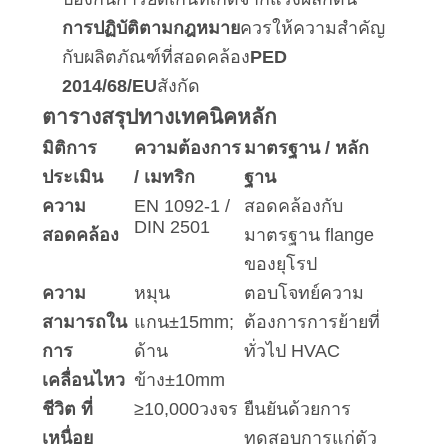
การปฏิบัติตามกฎหมาย
ควรให้ความสําคัญ
กับผลิตภัณฑ์ที่สอดคล้อง
PED
2014/68/EU
สังกัด
ตารางสรุปทางเทคนิคหลัก
มิติการ
ความต้องการ
มาตรฐาน / หลัก
ประเมิน
/ เมทริก
ฐาน
ความ
EN 1092-1 /
สอดคล้องกับ
DIN 2501
สอดคล้อง
มาตรฐาน flange
ของยุโรป
ความ
หมุน
ตอบโจทย์ความ
สามารถใน
แกน
±
15
mm
;
ต้องการการย้ายที่
การ
ด้าน
ทั่วไป HVAC
เคลื่อนไหว
ข้าง
±
10
mm
ชีวิต ที่
≥
10
,
000
วงจร
ยืนยันด้วยการ
เหนื่อย
ทดสอบการแก่ตัว