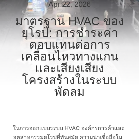
Apr 22, 2026
เรา
มาตรฐาน HVAC ของ
ทัวร์
ยุโรป: การชําระค่า
ตอบแทนต่อการ
โรงงาน
เคลื่อนไหวทางแกน
และเสียงเสียง
ควบคุม
โครงสร้างในระบบ
คุณภาพ
พัดลม
ติดต่อ
เรา
ในการออกแบบระบบ HVAC องค์กรการค้าและ
อุตสาหกรรมยุโรปที่ทันสมัย ความน่าเชื่อถือใน