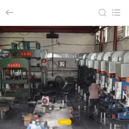
2019
-
2026
Shanghai
Songjiang
Jingning
Shock
Absorber
บ้าน
Co.,Ltd..
All
Rights
Reserved.
สินค้า
แสดง
VR
เกี่ยว
กับ
NEWS