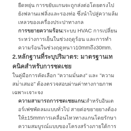
ความ
ยืดหยุ่น การขยับแกนจะถูกส่งต่อโดยตรงไป
ยังฟลานแฟลิ่งและรองท่อ ซึ่งนําไปสู่ความล้ม
เป็น
เหลวของเครื่องประปาทางกล
การขยายความร้อน:
ระบบ HVAC การเปลี่ยน
ส่วน
ระหว่างการเย็นในช่วงฤดูร้อน และการทํา
ตัว
ความร้อนในช่วงฤดูหนาว
10
mm
ถึง
30
mm
.
2.หลักฐานที่ระบุปริมาตร: มาตรฐานเท
คนิคสําหรับการชดเชย
ในคู่มือการคัดเลือก "ความมั่นคง" และ "ความ
สม่ําเสมอ" ต้องตรวจสอบผ่านค่าทางกายภาพ
เฉพาะเจาะจง
ความสามารถการชดเชยแกน:
สําหรับอินเต
อร์เฟซพัดลมแบบทั่วไป สายต่อขยายยางต้อง
ให้
±
15
mm
การเคลื่อนไหวทางแกนโดยรักษา
ความสมบูรณ์แบบของโครงสร้างภายใต้การ